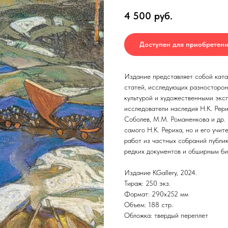
4 500
руб.
Доступен для приобретени
Издание представляет собой катал
статей, исследующих разносторон
культурой и художественными экс
исследователи наследия Н.К. Рерих
Соболев, М.М. Романенкова и др. 
самого Н.К. Рериха, но и его учи
работ из частных собраний публи
редких документов и обширным би
Издание KGallery, 2024.
Тираж: 250 экз.
Формат: 290х252 мм
Объем: 188 стр.
Обложка: твердый переплет