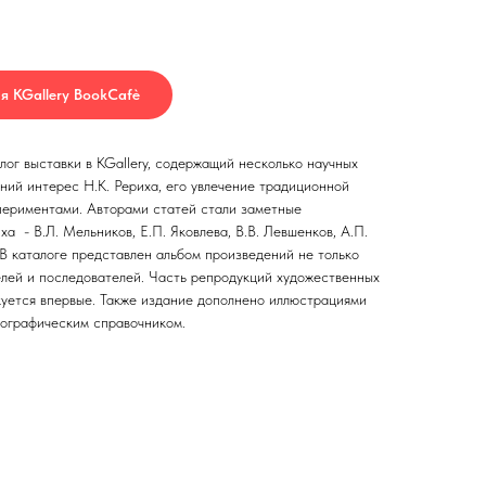
я KGallery BookCafè
ог выставки в KGallery, содержащий несколько научных
ний интерес Н.К. Рериха, его увлечение традиционной
периментами. Авторами статей стали заметные
а - В.Л. Мельников, Е.П. Яковлева, В.В. Левшенков, А.П.
В каталоге представлен альбом произведений не только
телей и последователей. Часть репродукций художественных
куется впервые. Также издание дополнено иллюстрациями
ографическим справочником.