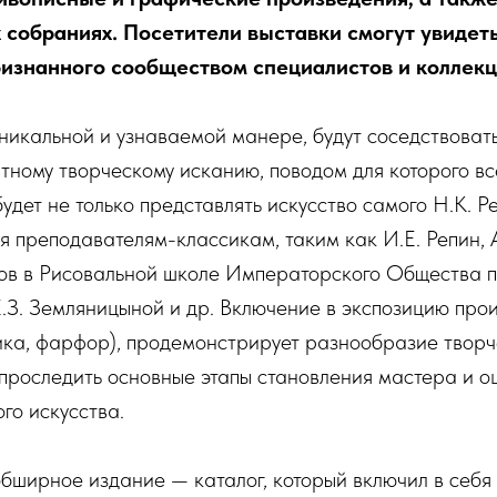
ых собраниях. Посетители выставки смогут увидет
ризнанного сообществом специалистов и колле
никальной и узнаваемой манере, будут соседствоват
ному творческому исканию, поводом для которого вс
дет не только представлять искусство самого Н.К. Р
я преподавателям-классикам, таким как И.Е. Репин, 
ков в Рисовальной школе Императорского Общества 
З. Земляницыной и др. Включение в экспозицию прои
ика, фарфор), продемонстрирует разнообразие творч
 проследить основные этапы становления мастера и о
го искусства.
бширное издание — каталог, который включил в себя 