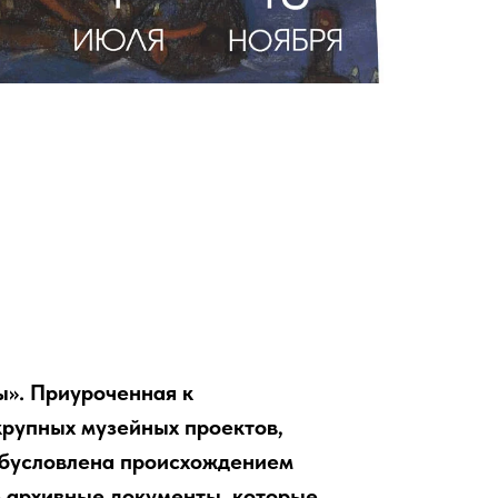
ы». Приуроченная к
крупных музейных проектов,
обусловлена происхождением
е архивные документы, которые