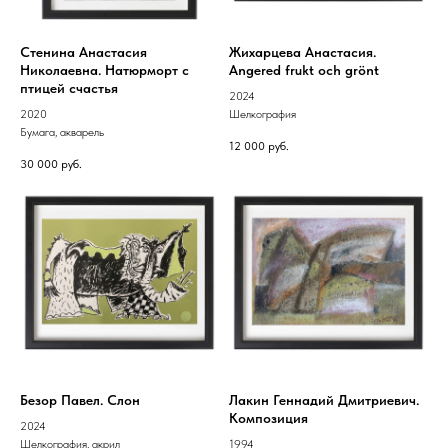
Стенина Анастасия
Жихарцева Анастасия.
Николаевна. Натюрморт с
Angered frukt och grönt
птицей счастья
2024
2020
Шелкография
Бумага, акварель
12 000
руб.
30 000
руб.
Безор Павел. Слон
Лакин Геннадий Дмитриевич.
Композиция
2024
Шелкография, акрил
1994