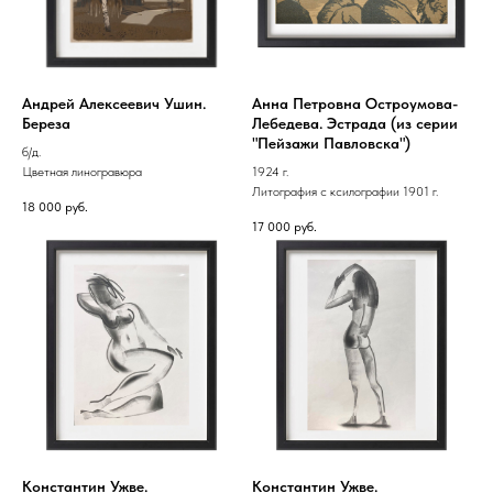
Андрей Алексеевич Ушин.
Анна Петровна Остроумова-
Береза
Лебедева. Эстрада (из серии
"Пейзажи Павловска")
б/д.
Цветная линогравюра
1924 г.
Литография с ксилографии 1901 г.
18 000
руб.
17 000
руб.
Константин Ужве.
Константин Ужве.