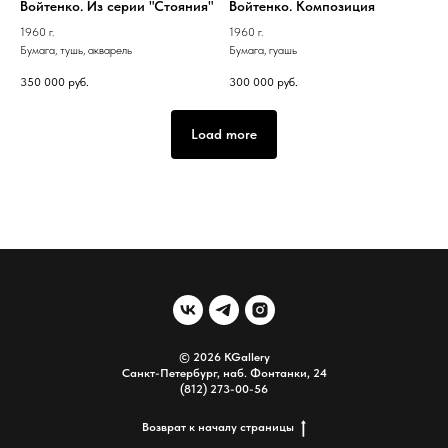
Войтенко. Из серии "Стояния"
Войтенко. Композиция
1960 г.
1960 г.
Бумага, тушь, акварель
Бумага, гуашь
350 000
руб.
300 000
руб.
Load more
© 2026 KGallery
Санкт-Петербург, наб. Фонтанки, 24
(812) 273-00-56
Возврат к началу страницы