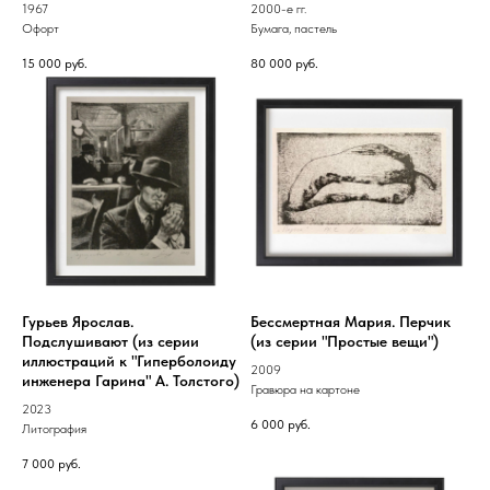
1967
2000-е гг.
Офорт
Бумага, пастель
15 000
руб.
80 000
руб.
Гурьев Ярослав.
Бессмертная Мария. Перчик
Подслушивают (из серии
(из серии "Простые вещи")
иллюстраций к "Гиперболоиду
2009
инженера Гарина" А. Толстого)
Гравюра на картоне
2023
6 000
руб.
Литография
7 000
руб.