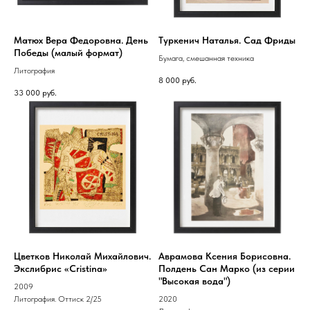
Матюх Вера Федоровна. День
Туркенич Наталья. Сад Фриды
Победы (малый формат)
Бумага, смешанная техника
Литография
8 000
руб.
33 000
руб.
Цветков Николай Михайлович.
Аврамова Ксения Борисовна.
Экслибрис «Cristina»
Полдень Сан Марко (из серии
"Высокая вода")
2009
Литография. Оттиск 2/25
2020