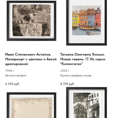
Иван Степанович Астапов.
Татьяна Олеговна Хилько.
Натюрморт с цветами и белой
Новая гавань. 17. Из серии
драпировкой
"Копенгаген"
1966 г.
2024 г.
Автолитография
Бумага, акварель, линер
6 500
руб.
8 700
руб.