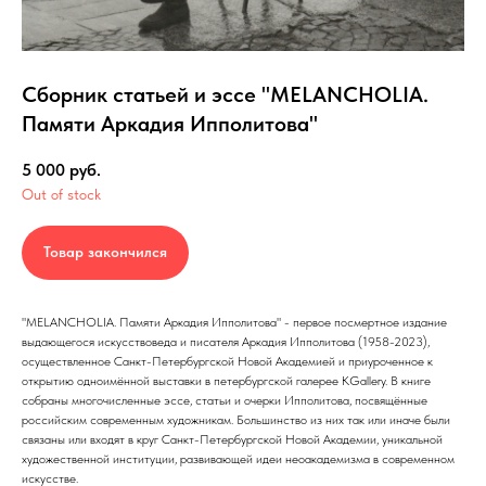
Сборник статьей и эссе "MELANCHOLIA.
Памяти Аркадия Ипполитова"
5 000
руб.
Out of stock
Товар закончился
"MELANCHOLIA. Памяти Аркадия Ипполитова" - первое посмертное издание
выдающегося искусствоведа и писателя Аркадия Ипполитова (1958-2023),
осуществленное Санкт-Петербургской Новой Академией и приуроченное к
открытию одноимённой выставки в петербургской галерее KGallery. В книге
собраны многочисленные эссе, статьи и очерки Ипполитова, посвящённые
российским современным художникам. Большинство из них так или иначе были
связаны или входят в круг Санкт-Петербургской Новой Академии, уникальной
художественной институции, развивающей идеи неоакадемизма в современном
искусстве.