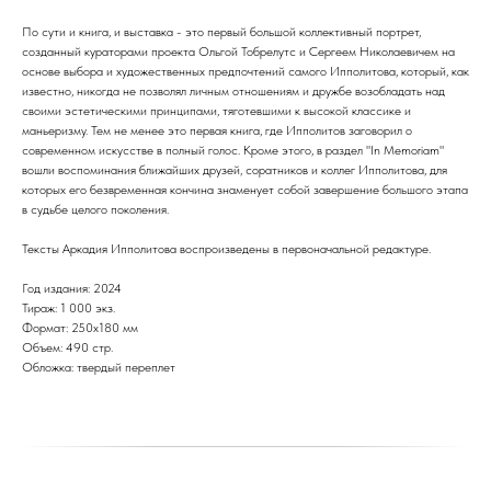
По сути и книга, и выставка - это первый большой коллективный портрет,
созданный кураторами проекта Ольгой Тобрелутс и Сергеем Николаевичем на
основе выбора и художественных предпочтений самого Ипполитова, который, как
известно, никогда не позволял личным отношениям и дружбе возобладать над
своими эстетическими принципами, тяготевшими к высокой классике и
маньеризму. Тем не менее это первая книга, где Ипполитов заговорил о
современном искусстве в полный голос. Кроме этого, в раздел "In Memoriam"
вошли воспоминания ближайших друзей, соратников и коллег Ипполитова, для
которых его безвременная кончина знаменует собой завершение большого этапа
в судьбе целого поколения.
Тексты Аркадия Ипполитова воспроизведены в первоначальной редактуре.
Год издания: 2024
Тираж: 1 000 экз.
Формат: 250х180 мм
Объем: 490 стр.
Обложка: твердый переплет