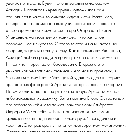
удалось отыскать. Будучи очень закрытым человеком,
Аркадий Ипполитов через друзей художников сам
становился в каком-то смысле художником. Например,
совершенно неожиданно выступил соавтором в проекте
«Несовременное искусство» Егора Острова и Елены
Уланцевой, написав целый манифест, что же такое
современное искусство. С этого текста и начинается наш
сборник, задавая главную тему. Как вспоминала Уланцева,
Аркадий любил проводить время у них в гостях в доме на
Николиной горе, где он беседовал с Егором о его
уникальной живописной технике и его новых проектах, и
благодаря этому Елене Уланцевой удалось сделать серию
прекрасных фотографий Аркадия, которые вошли в сборник.
По сути единственной картиной, которую Аркадий когда-
либо заказывал художнику, была картина Егора Острова для
его рабочего кабинета по мотивам гравюры Альбрехта
Дюрера «Melencolia I». В центре изображения сидит
крылатая женщина, подперев голову рукой, загадочная и
мрачная. Это гравюра является олицетворением меланхолии.
Сергей Николаевич предложил взять его как название