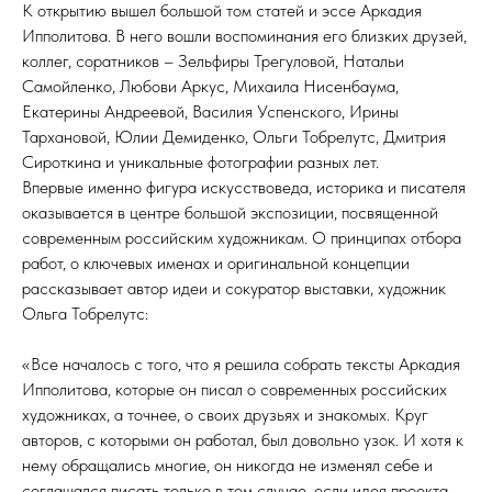
К открытию вышел большой том статей и эссе Аркадия
Ипполитова. В него вошли воспоминания его близких друзей,
коллег, соратников – Зельфиры Трегуловой, Натальи
Самойленко, Любови Аркус, Михаила Нисенбаума,
Екатерины Андреевой, Василия Успенского, Ирины
Тархановой, Юлии Демиденко, Ольги Тобрелутс, Дмитрия
Сироткина и уникальные фотографии разных лет.
Впервые именно фигура искусствоведа, историка и писателя
оказывается в центре большой экспозиции, посвященной
современным российским художникам. О принципах отбора
работ, о ключевых именах и оригинальной концепции
рассказывает автор идеи и сокуратор выставки, художник
Ольга Тобрелутс:
«Все началось с того, что я решила собрать тексты Аркадия
Ипполитова, которые он писал о современных российских
художниках, а точнее, о своих друзьях и знакомых. Круг
авторов, с которыми он работал, был довольно узок. И хотя к
нему обращались многие, он никогда не изменял себе и
соглашался писать только в том случае, если идея проекта