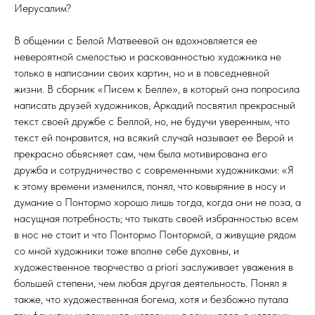
Иерусалим?
В общении с Белой Матвеевой он вдохновляется ее
невероятной смелостью и раскованностью художника не
только в написании своих картин, но и в повседневной
жизни. В сборник «Писем к Белле», в который она попросила
написать друзей художников, Аркадий посвятил прекрасный
текст своей дружбе с Беллой, но, не будучи уверенным, что
текст ей понравится, на всякий случай называет ее Верой и
прекрасно обьясняет сам, чем была мотивирована его
дружба и сотрудничество с современными художниками: «Я
к этому времени изменился, понял, что ковыряние в носу и
думание о Понтормо хорошо лишь тогда, когда они не поза, а
насущная потребность; что тыкать своей избранностью всем
в нос не стоит и что Понтормо Понтормой, а живущие рядом
со мной художники тоже вполне себе духовны, и
художественное творчество a priori заслуживает уважения в
большей степени, чем любая другая деятельность. Понял я
также, что художественная богема, хотя и безбожно путала