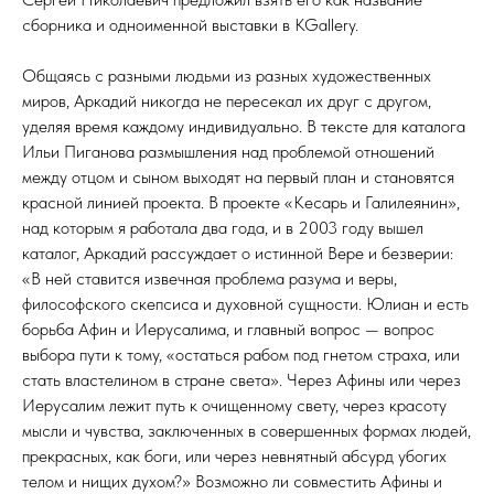
сборника и одноименной выставки в KGallery.
Общаясь с разными людьми из разных художественных
миров, Аркадий никогда не пересекал их друг с другом,
уделяя время каждому индивидуально. В тексте для каталога
Ильи Пиганова размышления над проблемой отношений
между отцом и сыном выходят на первый план и становятся
красной линией проекта. В проекте «Кесарь и Галилеянин»,
над которым я работала два года, и в 2003 году вышел
каталог, Аркадий рассуждает о истинной Вере и безверии:
«В ней ставится извечная проблема разума и веры,
философского скепсиса и духовной сущности. Юлиан и есть
борьба Афин и Иерусалима, и главный вопрос — вопрос
выбора пути к тому, «остаться рабом под гнетом страха, или
стать властелином в стране света». Через Афины или через
Иерусалим лежит путь к очищенному свету, через красоту
мысли и чувства, заключенных в совершенных формах людей,
прекрасных, как боги, или через невнятный абсурд убогих
телом и нищих духом?» Возможно ли совместить Афины и