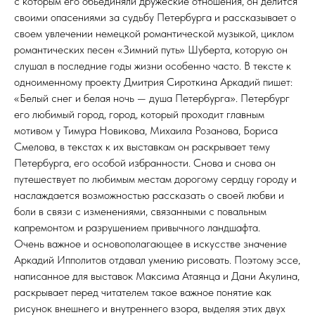
с которым его обьединяли дружеские отношения, он делится
своими опасениями за судьбу Петербурга и рассказывает о
своем увлечении немецкой романтической музыкой, циклом
романтических песен «Зимний путь» Шуберта, которую он
слушал в последние годы жизни особенно часто. В тексте к
одноименному проекту Дмитрия Сироткина Аркадий пишет:
«Белый снег и белая ночь — душа Петербурга». Петербург
его любимый город, город, который проходит главным
мотивом у Тимура Новикова, Михаила Розанова, Бориса
Смелова, в текстах к их выставкам он раскрывает тему
Петербурга, его особой избранности. Снова и снова он
путешествует по любимым местам дорогому сердцу городу и
наслаждается возможностью рассказать о своей любви и
боли в связи с изменениями, связанными с повальным
капремонтом и разрушением привычного ландшафта.
Очень важное и основополагающее в искусстве значение
Аркадий Ипполитов отдавал умению рисовать. Поэтому эссе,
написанное для выставок Максима Атаянца и Дани Акулина,
раскрывает перед читателем такое важное понятие как
рисунок внешнего и внутреннего взора, выделяя этих двух