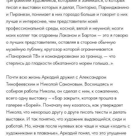
три фамилии художников, которыми я занимался, о которых
писал и выставки которых я делал, Понтормо, Пармиджанино
и Пиранези, понимает в них гораздо больше и говорит о них
лучше и интереснее, чем представители моей
профессиональной среды, косной, вялой и неумной; мозги
моих коллег так отдраены Лаканом и Бартом — это я говорю
о лучших представителях, оставляя в стороне обычную
музейную публику, кругозор которой ограничивается
«Панорамой ТВ» и командировками за границу, — что
стерлись до гладкости обкатанного морем голыша…»
Почти всю жизнь Аркадий дружил с Александром
Тимофеевским и Николой Самоновым. Восхищаясь и
собирая работы Николы, он сделал с ним, к сожалению,
всего одну выставку – «Бар закрыт», которая прошла в
галерее «Борей». Поначалу ему казалось, как утверждает
Никола, что нехорошо другу о друге писать тексты и делать
выставки. И так понятно, что художник выдающийся, сиди и
работай. Но, начав после нулевых все чаще и чаще «ходить с
художниками в плаванье», Аркадий понял, что это упущение