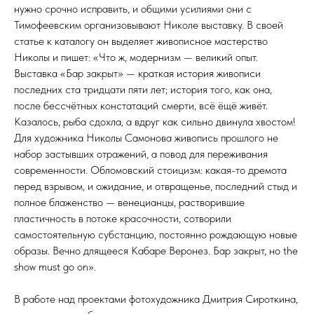
нужно срочно исправить, и общими усилиями они с
Тимофеевским организовывают Николе выставку. В своей
статье к каталогу он выделяет живописное мастерство
Николы и пишет: «Что ж, модернизм — великий опыт.
Выставка «Бар закрыт» — краткая история живописи
последних ста тридцати пяти лет; история того, как она,
после бессчётных констатаций смерти, всё ёщё живёт.
Казалось, рыба сдохла, а вдруг как сильно двинула хвостом!
Для художника Николы Самонова живопись прошлого не
набор застывших отражений, а повод для переживания
современности. Обломовский стоицизм: какая-то дремота
перед взрывом, и ожидание, и отвращенье, последний стыд и
полное блаженство — венецианцы, растворившие
пластичность в потоке красочности, сотворили
самостоятельную субстанцию, постоянно рождающую новые
образы. Вечно длящееся Кабаре Веронез. Бар закрыт, но the
show must go on».
В работе над проектами фотохудожника Дмитрия Сироткина,