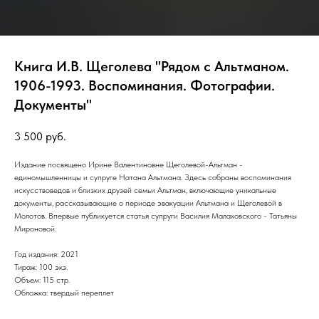
Книга И.В. Щеголева "Рядом с Альтманом.
1906-1993. Воспоминания. Фотографии.
Документы"
3 500
руб.
Издание посвящено Ирине Валентиновне Щеголевой-Альтман -
единомышленницы и супруге Натана Альтмана. Здесь собраны воспоминания
искусствоведов и близких друзей семьи Альтман, включающие уникальные
документы, рассказывающие о периоде эвакуации Альтмана и Щеголевой в
Молотов. Впервые публикуется статья супруги Василия Малаховского - Татьяны
Мироновой.
Год издания: 2021
Тираж: 100 экз.
Объем: 115 стр.
Обложка: твердый переплет